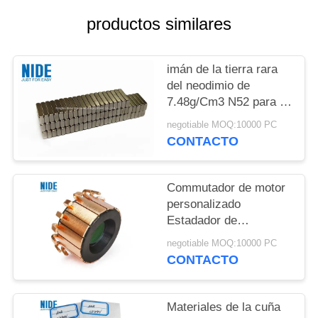
productos similares
PRIVACY
POLICY
imán de la tierra rara
del neodimio de
7.48g/Cm3 N52 para el
motor del vehículo
negotiable MOQ:10000 PC
eléctrico
CONTACTO
Commutador de motor
personalizado
Estadador de
automóviles OBM
negotiable MOQ:10000 PC
Commutador de
CONTACTO
armadura
Materiales de la cuña