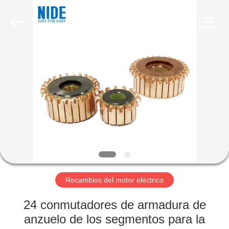
2026
Ningbo
Nide
Tech
Co.,
Ltd.
All
Rights
HOGAR
Reserved.
PRODUCTOS
SOBRE
NOSOTROS
CONTROL
DE
Recambios del motor eléctrico
CALIDAD
24 conmutadores de armadura de
anzuelo de los segmentos para la