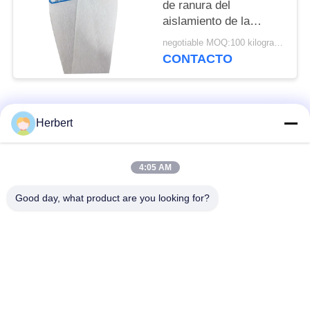
de ranura del
aislamiento de la
bobina del motor de la
negotiable MOQ:100 kilogramos
clase de AMA F 0.30m
CONTACTO
m
Categorías Populares
Todos
Herbert
Máquina del bobinado
Máquina de bobina
4:05 AM
del inducido
del estator
Good day, what product are you looking for?
Máquina de bobina
Recambios del motor
automática de bobina
eléctrico
Cadena de
Máquina de bobina de
producción del motor
la aguja