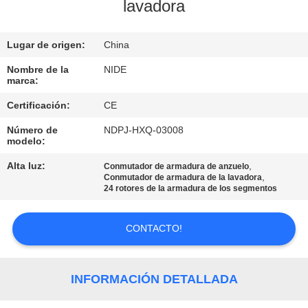
ÉNTRENOS
lavadora
EN
Lugar de origen:
China
CONTACTO
CON
Nombre de la
NIDE
marca:
Certificación:
CE
NOTICIAS
Número de
NDPJ-HXQ-03008
modelo:
PIDA
Alta luz:
,
Conmutador de armadura de anzuelo
,
UNA
Conmutador de armadura de la lavadora
24 rotores de la armadura de los segmentos
CITA
CONTACTO!
MAPA
DEL
INFORMACIÓN DETALLADA
SITIO